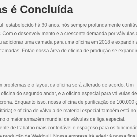
s é Concluída
uli estabelecido há 30 anos, nós sempre profundamente confiáv
or. Com o desenvolvimento e a crescente demanda por válvulas 
iu adicionar uma camada para uma oficina em 2018 e expandir 
s camadas. Então nossa área de oficina de produção se expandi
 problemas e o layout da oficina será alterado de acordo. Um
icina do segundo andar, e a oficina especial para válvulas de
crona. Enquanto isso, nossa oficina de purificação de 100.000 
tária) e oficina de válvula de material especial também está no
mo o maior armazém mundial de válvulas de liga especial.
te de trabalho mais confortável e espaçoso para os funcionár
rodução de Weidouli. Nossa empresa irá aderir à nossa fina