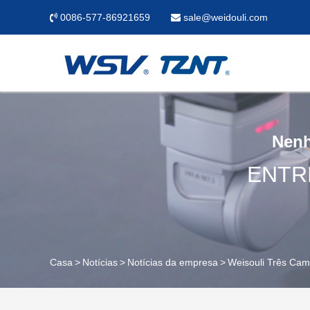
0086-577-86921659
sale@weidouli.com
Nenh
ENTR
Casa
Notícias
Notícias da empresa
Weisouli Três Cam