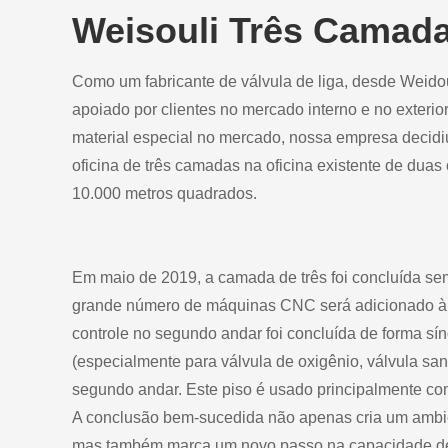
Weisouli Três Camada
Como um fabricante de válvula de liga, desde Weido
apoiado por clientes no mercado interno e no exteri
material especial no mercado, nossa empresa decid
oficina de três camadas na oficina existente de dua
10.000 metros quadrados.
Em maio de 2019, a camada de três foi concluída sem
grande número de máquinas CNC será adicionado à of
controle no segundo andar foi concluída de forma sín
(especialmente para válvula de oxigênio, válvula sani
segundo andar. Este piso é usado principalmente co
A conclusão bem-sucedida não apenas cria um ambien
mas também marca um novo passo na capacidade de p