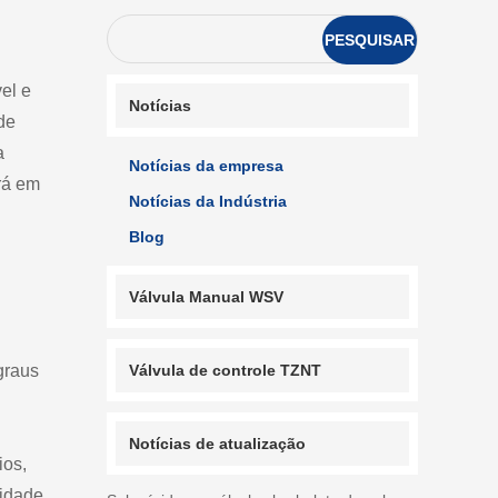
PESQUISAR
el e
Notícias
de
a
Notícias da empresa
rá em
Notícias da Indústria
Blog
Válvula Manual WSV
graus
Válvula de controle TZNT
Notícias de atualização
ios,
lidade