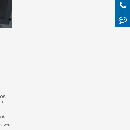
 os
as
a da
 gaveta