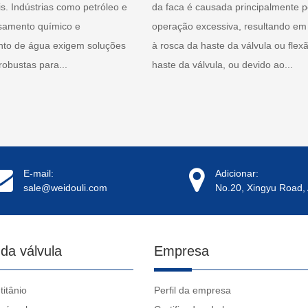
s. Indústrias como petróleo e
da faca é causada principalmente p
samento químico e
operação excessiva, resultando em
to de água exigem soluções
à rosca da haste da válvula ou flex
 robustas para...
haste da válvula, ou devido ao...
E-mail:
Adicionar:
sale@weidouli.com
No.20, Xingyu Road, 
 da válvula
Empresa
titânio
Perfil da empresa