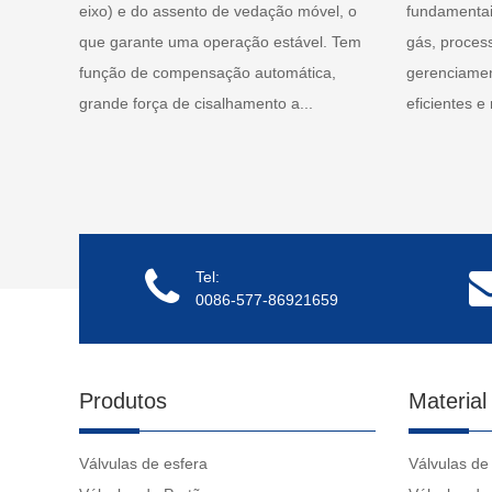
eixo) e do assento de vedação móvel, o
fundamentai
que garante uma operação estável. Tem
gás, proces
função de compensação automática,
gerenciamen
grande força de cisalhamento a...
eficientes e
Tel:
0086-577-86921659
Produtos
Material
Válvulas de esfera
Válvulas de 