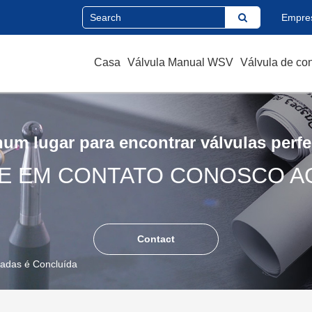
Empre
Casa
Válvula Manual WSV
Válvula de co
um lugar para encontrar válvulas perfe
E EM CONTATO CONOSCO A
Contact
adas é Concluída