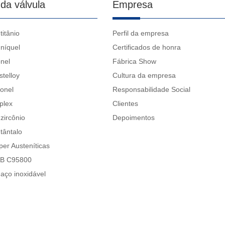
 da válvula
Empresa
titânio
Perfil da empresa
 níquel
Certificados de honra
nel
Fábrica Show
stelloy
Cultura da empresa
conel
Responsabilidade Social
plex
Clientes
zircônio
Depoimentos
tântalo
per Austeníticas
AB C95800
 aço inoxidável