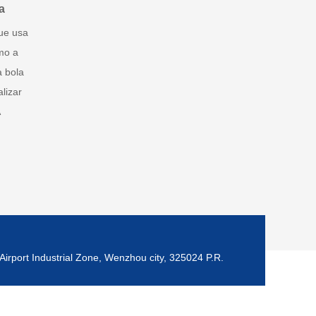
a
que usa
mo a
a bola
lizar
Airport Industrial Zone, Wenzhou city, 325024 P.R.