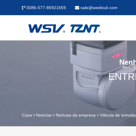
0086-577-86921659
sale@weidouli.com
Nenh
ENTR
Casa
Notícias
Notícias da empresa
Válvula de tomada 