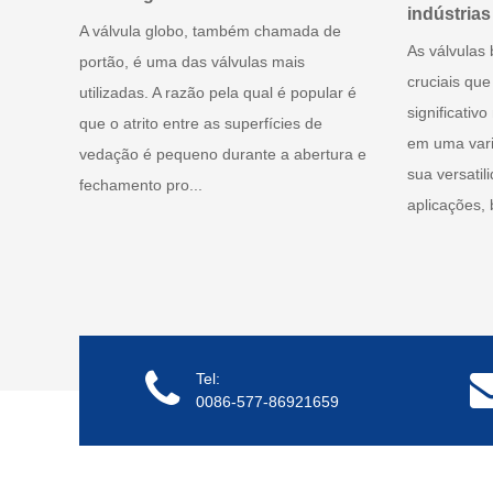
indústrias
A válvula globo, também chamada de
As válvulas
portão, é uma das válvulas mais
cruciais q
utilizadas. A razão pela qual é popular é
significativo
que o atrito entre as superfícies de
em uma vari
vedação é pequeno durante a abertura e
sua versati
fechamento pro...
aplicações, 
Tel:
0086-577-86921659