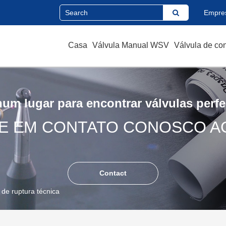
Empre
Casa
Válvula Manual WSV
Válvula de co
um lugar para encontrar válvulas perfe
E EM CONTATO CONOSCO A
Contact
de ruptura técnica