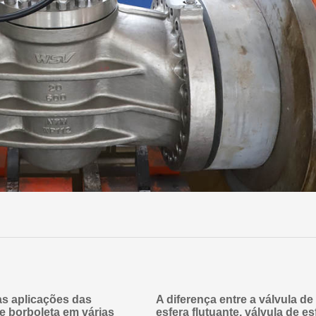
as aplicações das
A diferença entre a válvula de
e borboleta em várias
esfera flutuante, válvula de es