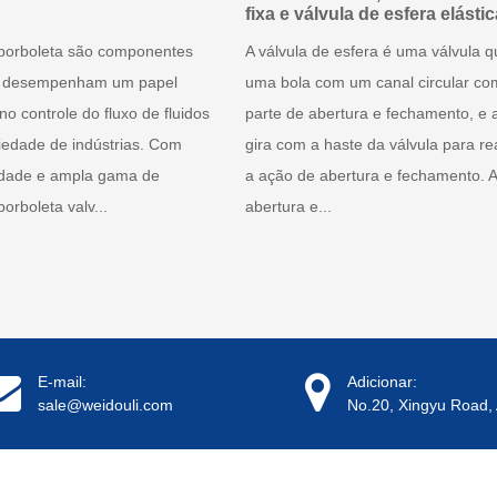
fixa e válvula de esfera elástic
 borboleta são componentes
A válvula de esfera é uma válvula 
ue desempenham um papel
uma bola com um canal circular co
 no controle do fluxo de fluidos
parte de abertura e fechamento, e 
edade de indústrias. Com
gira com a haste da válvula para rea
lidade e ampla gama de
a ação de abertura e fechamento. A
borboleta valv...
abertura e...
E-mail:
Adicionar:
sale@weidouli.com
No.20, Xingyu Road, 