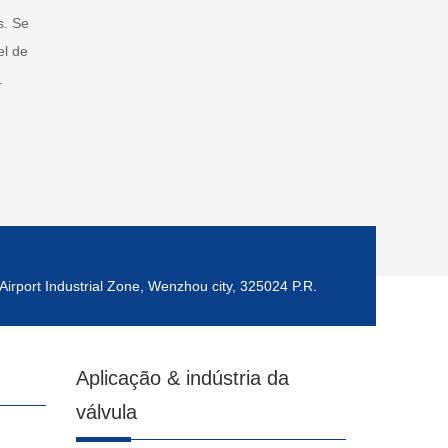
s. Se
el de
.
Airport Industrial Zone, Wenzhou city, 325024 P.R.
Aplicação & indústria da
válvula