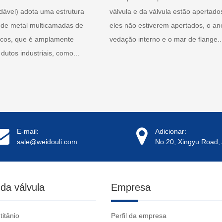
idável) adota uma estrutura
válvula e da válvula estão apertado
 de metal multicamadas de
eles não estiverem apertados, o an
ricos, que é amplamente
vedação interno e o mar de flange..
 dutos industriais, como...
E-mail:
Adicionar:
sale@weidouli.com
No.20, Xingyu Road, 
 da válvula
Empresa
titânio
Perfil da empresa