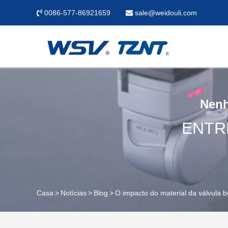
0086-577-86921659
sale@weidouli.com
Nenh
ENTR
Casa
Notícias
Blog
O impacto do material da válvula 