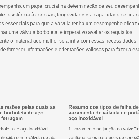
desempenha um papel crucial na determinação de seu desempen
ante resistência à corrosão, longevidade e a capacidade de lidar
das essenciais para que a válvula tenha um desempenho eficaz
onar uma válvula borboleta, é imperativo avaliar os requisitos
ente o material que melhor se alinha com essas necessidades.
de fornecer informações e orientações valiosas para fazer a es
as razões pelas quais as
Resumo dos tipos de falha de
de borboleta de aço
vazamento de válvula de port
l ferrugem
aço inoxidável
rboleta de aço inoxidável
1. vazamento na junção da valveFir
hecida como válvula de aba
verifique se os parafusos de conex