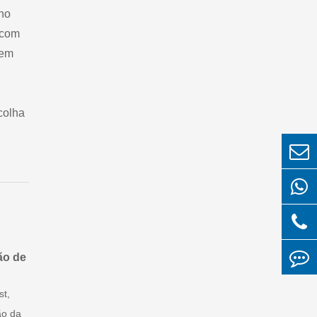
ho
 com
 em
colha
ão de
st,
ão da