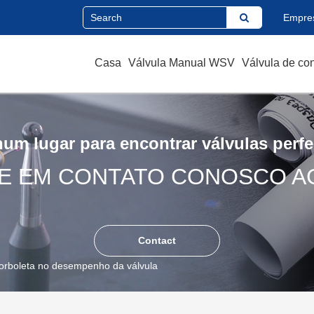
Empre
Casa
Válvula Manual WSV
Válvula de co
um lugar para encontrar válvulas perfe
E EM CONTATO CONOSCO A
Contact
borboleta no desempenho da válvula