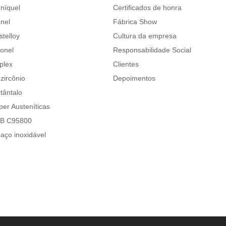
 níquel
Certificados de honra
nel
Fábrica Show
stelloy
Cultura da empresa
conel
Responsabilidade Social
plex
Clientes
zircônio
Depoimentos
tântalo
per Austeníticas
AB C95800
 aço inoxidável