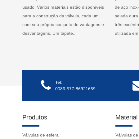
usado. Vários materiais estão disponíveis
de aço inox
para a construção da válvula, cada um
selada dura
com seu próprio conjunto de vantagens e
três excênt
desvantagens. Um tapete...
utilizada em
Tel:
0086-577-86921659
Produtos
Material
Válvulas de esfera
Válvulas de 