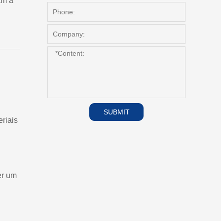
am a
SUBMIT
eriais
er um