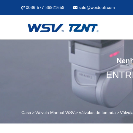
0086-577-86921659
sale@weidouli.com
Nenh
ENTR
Casa
Válvula Manual WSV
Válvulas de tomada
Válvul