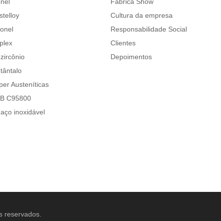
nel
Fábrica Show
stelloy
Cultura da empresa
conel
Responsabilidade Social
plex
Clientes
zircônio
Depoimentos
tântalo
per Austeníticas
AB C95800
 aço inoxidável
s reservados.