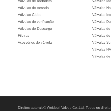
Válvulas de borboleta
Válvulas Mo
Válvulas de tomada
Válvulas Ha
Válvulas Globo
Válvulas In
Válvulas de verificação
Válvulas Du
Válvulas de Descarga
Válvulas de 
Fileiras
Válvulas de 
Acessórios de válvula
Válvulas Su
Válvulas N
Válvulas de
Direitos autorais©
Weidouli Valves Co.,Ltd.
Todos os direito