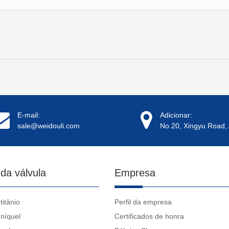
E-mail:
Adicionar:
sale@weidouli.com
No.20, Xingyu Road, 
 da válvula
Empresa
titânio
Perfil da empresa
 níquel
Certificados de honra