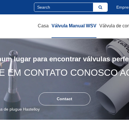
Empre
Casa
Válvula Manual WSV
Válvula de co
um lugar para encontrar válvulas perfe
E EM CONTATO CONOSCO A
Contact
as de plugue Hastelloy