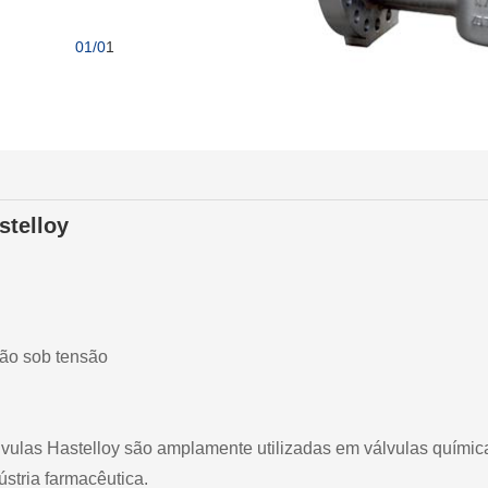
01/0
1
stelloy
são sob tensão
álvulas Hastelloy são amplamente utilizadas em válvulas químic
ústria farmacêutica.