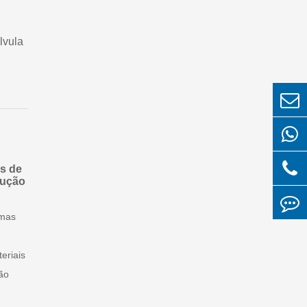
lvula
s de
lução
emas
eriais
ão