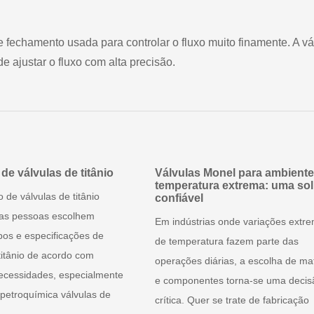
 fechamento usada para controlar o fluxo muito finamente. A vá
ajustar o fluxo com alta precisão.
de válvulas de titânio
Válvulas Monel para ambiente
temperatura extrema: uma so
o de válvulas de titânio
confiável
 as pessoas escolhem
Em indústrias onde variações extr
ipos e especificações de
de temperatura fazem parte das
titânio de acordo com
operações diárias, a escolha de mat
necessidades, especialmente
e componentes torna-se uma decis
 petroquímica válvulas de
crítica. Quer se trate de fabricação