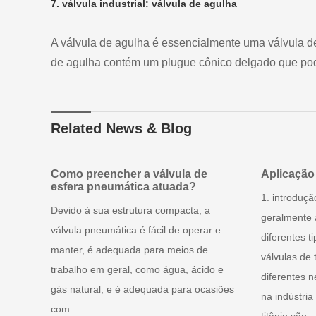
7. válvula industrial: válvula de agulha
A válvula de agulha é essencialmente uma válvula de
de agulha contém um plugue cônico delgado que pode 
Related News & Blog
Como preencher a válvula de
Aplicação 
esfera pneumática atuada?
1. introduçã
Devido à sua estrutura compacta, a
geralmente
válvula pneumática é fácil de operar e
diferentes t
manter, é adequada para meios de
válvulas de 
trabalho em geral, como água, ácido e
diferentes 
gás natural, e é adequada para ocasiões
na indústria
com...
titânio são...