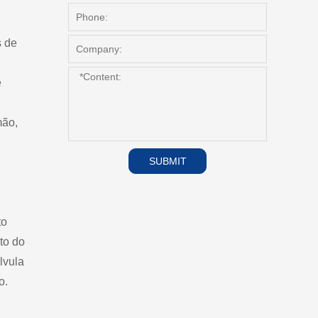
s de
e
mão,
SUBMIT
to
to do
lvula
o.