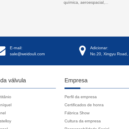
química, aeroespacial,...
E-mail:
Adicionar:
sale@weidouli.com
No.20, Xingyu Road, 
 da válvula
Empresa
titânio
Perfil da empresa
 níquel
Certificados de honra
nel
Fábrica Show
stelloy
Cultura da empresa
conel
Responsabilidade Social