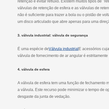
retenção é evitar refluxo. Existem muitos tipos de "r
válvulas de retenção de esfera e as válvulas de ret
não é suficiente para trazer a bola ou o pistão de vol
um disco articulado que abre apenas para uma direção 
3. válvula industrial: válvula de segurança
É uma espécie de
Válvula industrial
E acessórios cuja
válvula de fornecimento de ar angular é estritament
4. válvula de esfera
A válvula de esfera tem uma função de fechamento mu
a válvula. Este recurso pode minimizar o tempo de o
desgaste da junta de vedação.