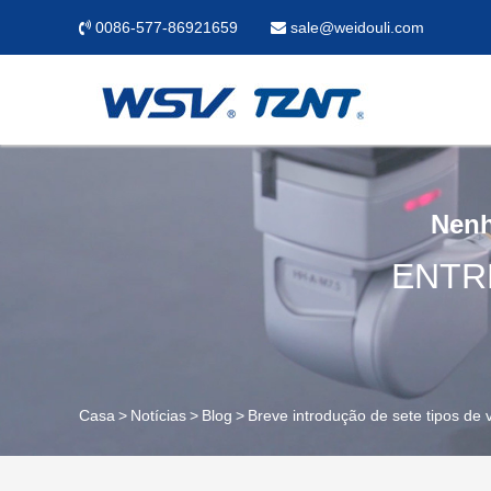
0086-577-86921659
sale@weidouli.com
Nenh
ENTR
Casa
Notícias
Blog
Breve introdução de sete tipos de v