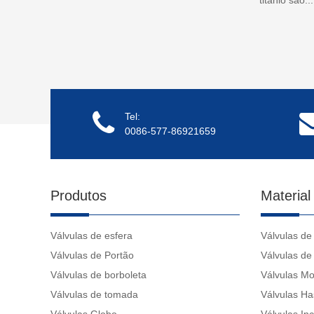
Tel:
0086-577-86921659
Produtos
Material
Válvulas de esfera
Válvulas de 
Válvulas de Portão
Válvulas de
Válvulas de borboleta
Válvulas Mo
Válvulas de tomada
Válvulas Ha
Válvulas Globo
Válvulas In