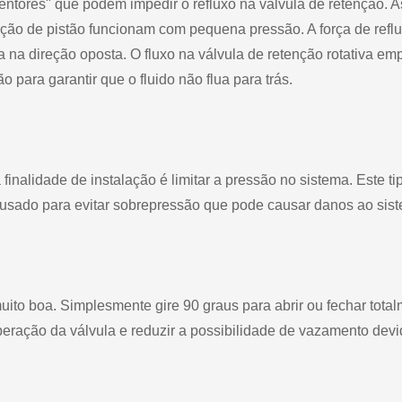
etentores" que podem impedir o refluxo na válvula de retenção. A
enção de pistão funcionam com pequena pressão. A força de refl
ta na direção oposta. O fluxo na válvula de retenção rotativa em
para garantir que o fluido não flua para trás.
 finalidade de instalação é limitar a pressão no sistema. Este ti
e usado para evitar sobrepressão que pode causar danos ao sis
ito boa. Simplesmente gire 90 graus para abrir ou fechar tota
peração da válvula e reduzir a possibilidade de vazamento dev