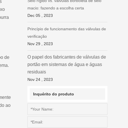
Selo rígido vs. válvulas borboleta de selo
s
macio: fazendo a escolha certa
uxo
Dec 05 , 2023
purra
Princípio de funcionamento das válvulas de
verificação
Nov 29 , 2023
O papel dos fabricantes de válvulas de
po de
portão em sistemas de água e águas
tema.
residuais
Nov 24 , 2023
Inquérito do produto
lmente
ido ao