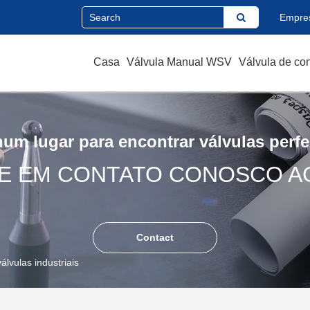
Empre
Casa
Válvula Manual WSV
Válvula de co
um lugar para encontrar válvulas perfe
E EM CONTATO CONOSCO A
Contact
álvulas industriais